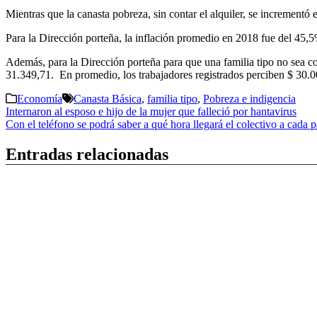
Mientras que la canasta pobreza, sin contar el alquiler, se incrementó
Para la Dirección porteña, la inflación promedio en 2018 fue del 45,5
Además, para la Dirección porteña para que una familia tipo no sea co
31.349,71. En promedio, los trabajadores registrados perciben $ 30.00
Economía
Canasta Básica
,
familia tipo
,
Pobreza e indigencia
Navegación
Internaron al esposo e hijo de la mujer que falleció por hantavirus
Con el teléfono se podrá saber a qué hora llegará el colectivo a cada 
de
entradas
Entradas relacionadas