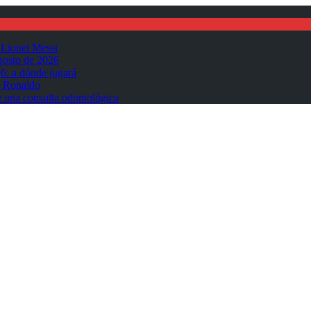
 Lionel Messi
gosto de 2026
6: a dónde jugará
o Ronaldo
 una consulta odontológica