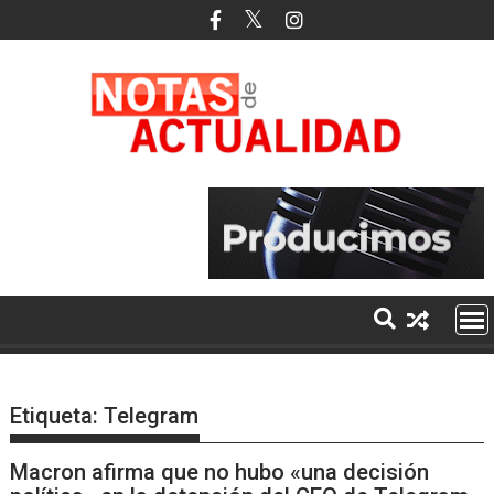
Saltar
al
contenido
Etiqueta:
Telegram
Macron afirma que no hubo «una decisión