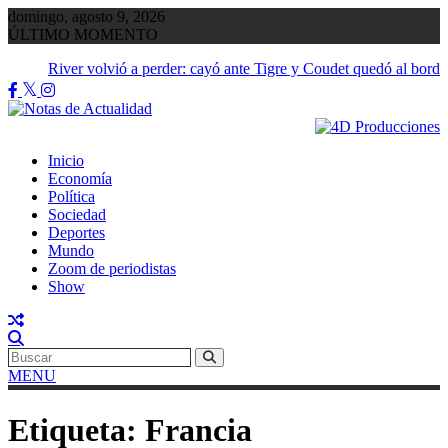
Saltar
domingo, agosto 9, 2026
al
ÚLTIMO MOMENTO
contenido
River volvió a perder: cayó ante Tigre y Coudet quedó al borde
abismo
Inicio
Economía
Política
Sociedad
Deportes
Mundo
Zoom de periodistas
Show
MENU
Etiqueta:
Francia