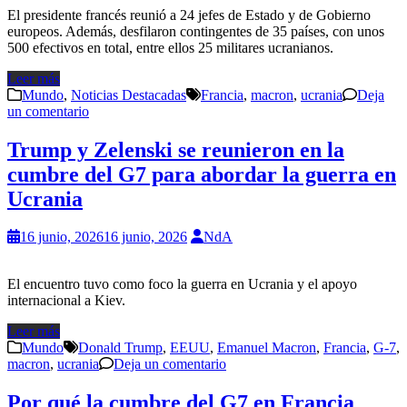
El presidente francés reunió a 24 jefes de Estado y de Gobierno
europeos. Además, desfilaron contingentes de 35 países, con unos
500 efectivos en total, entre ellos 25 militares ucranianos.
Leer más
Mundo
,
Noticias Destacadas
Francia
,
macron
,
ucrania
Deja
un comentario
Trump y Zelenski se reunieron en la
cumbre del G7 para abordar la guerra en
Ucrania
16 junio, 2026
16 junio, 2026
NdA
El encuentro tuvo como foco la guerra en Ucrania y el apoyo
internacional a Kiev.
Leer más
Mundo
Donald Trump
,
EEUU
,
Emanuel Macron
,
Francia
,
G-7
,
macron
,
ucrania
Deja un comentario
Por qué la cumbre del G7 en Francia