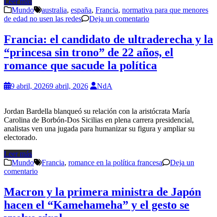
Leer más
Mundo
australia
,
españa
,
Francia
,
normativa para que menores
de edad no usen las redes
Deja un comentario
Francia: el candidato de ultraderecha y la
“princesa sin trono” de 22 años, el
romance que sacude la política
9 abril, 2026
9 abril, 2026
NdA
Jordan Bardella blanqueó su relación con la aristócrata María
Carolina de Borbón-Dos Sicilias en plena carrera presidencial,
analistas ven una jugada para humanizar su figura y ampliar su
electorado.
Leer más
Mundo
Francia
,
romance en la política francesa
Deja un
comentario
Macron y la primera ministra de Japón
hacen el “Kamehameha” y el gesto se