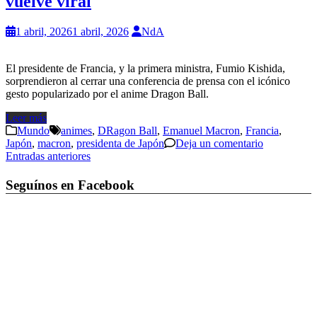
vuelve viral
1 abril, 2026
1 abril, 2026
NdA
El presidente de Francia, y la primera ministra, Fumio Kishida,
sorprendieron al cerrar una conferencia de prensa con el icónico
gesto popularizado por el anime Dragon Ball.
Leer más
Mundo
animes
,
DRagon Ball
,
Emanuel Macron
,
Francia
,
Japón
,
macron
,
presidenta de Japón
Deja un comentario
Navegación
Entradas anteriores
de
Seguínos en Facebook
entradas