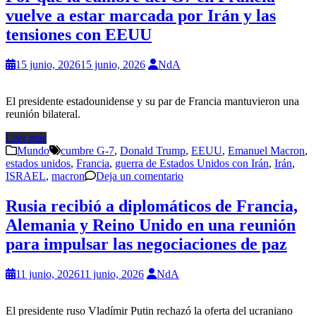
vuelve a estar marcada por Irán y las
tensiones con EEUU
15 junio, 2026
15 junio, 2026
NdA
El presidente estadounidense y su par de Francia mantuvieron una
reunión bilateral.
Leer más
Mundo
cumbre G-7
,
Donald Trump
,
EEUU
,
Emanuel Macron
,
estados unidos
,
Francia
,
guerra de Estados Unidos con Irán
,
Irán
,
ISRAEL
,
macron
Deja un comentario
Rusia recibió a diplomáticos de Francia,
Alemania y Reino Unido en una reunión
para impulsar las negociaciones de paz
11 junio, 2026
11 junio, 2026
NdA
El presidente ruso Vladímir Putin rechazó la oferta del ucraniano