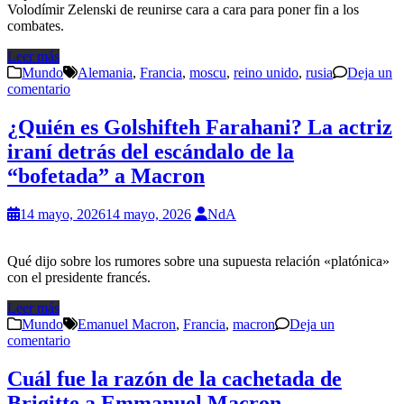
Volodímir Zelenski de reunirse cara a cara para poner fin a los
combates.
Leer más
Mundo
Alemania
,
Francia
,
moscu
,
reino unido
,
rusia
Deja un
comentario
¿Quién es Golshifteh Farahani? La actriz
iraní detrás del escándalo de la
“bofetada” a Macron
14 mayo, 2026
14 mayo, 2026
NdA
Qué dijo sobre los rumores sobre una supuesta relación «platónica»
con el presidente francés.
Leer más
Mundo
Emanuel Macron
,
Francia
,
macron
Deja un
comentario
Cuál fue la razón de la cachetada de
Brigitte a Emmanuel Macron