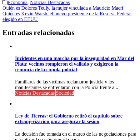
Economía
,
Noticias Destacadas
Navegación
Quién es Dolores Teuly, la mujer vinculada a Mauricio Macri
Quién es Kevin Warsh: el nuevo presidente de la Reserva Federal
de
elegido en EEUU
entradas
Entradas relacionadas
Incidentes en una marcha por la inseguridad en Mar del
Plata: vecinos rompieron el vallado y exigieron la
renuncia de la cúpula policial
Familiares de las víctimas reclamaron justicia y los
manifestantes se enfrentaron con la Policía frente a...
Noticias Destacadas
Sociedad
Ley de Tierras: el Gobierno retiró el capítulo sobre
extranjerización para asegurar la sesión
La decisión fue tomada en el marco de las negociaciones para
garantizar la sesión prevista para...