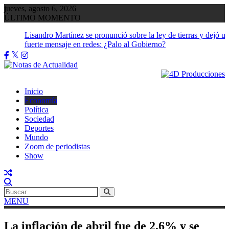
Saltar
jueves, agosto 6, 2026
al
ÚLTIMO MOMENTO
contenido
Lisandro Martínez se pronunció sobre la ley de tierras y dejó u
fuerte mensaje en redes: ¿Palo al Gobierno?
Inicio
Economía
Política
Sociedad
Deportes
Mundo
Zoom de periodistas
Show
MENU
La inflación de abril fue de 2,6% y se