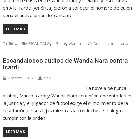
una fuerte crisis entre Wanda Nara y L-Gante y este lunes
en A la Tarde (América) dieron a conocer el nombre de quien
sería el nuevo amor del cantante.
LEER MÁS
,
,
Show
ESCÁNDALO
L-Gante
Wanda
Deja un comentario
Escandalosos audios de Wanda Nara contra
Icardi
6 marzo, 2025
NdA
La novela de nunca
acabar, Mauro Icardi y Wanda Nara continúan enfrentados en
la Justicia y el jugador de futbol exige el cumplimiento de la
restitución de sus hijas mientras la conductora se niega a
cumplir con la orden.
LEER MÁS