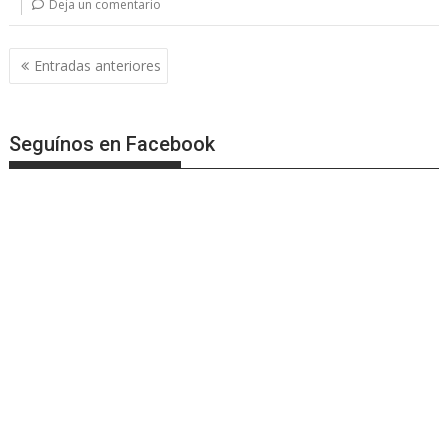
Deja un comentario
Navegación
Entradas anteriores
de
entradas
Seguínos en Facebook