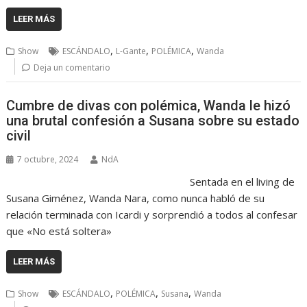
LEER MÁS
,
,
,
Show
ESCÁNDALO
L-Gante
POLÉMICA
Wanda
Deja un comentario
Cumbre de divas con polémica, Wanda le hizó
una brutal confesión a Susana sobre su estado
civil
7 octubre, 2024
NdA
Sentada en el living de
Susana Giménez, Wanda Nara, como nunca habló de su
relación terminada con Icardi y sorprendió a todos al confesar
que «No está soltera»
LEER MÁS
,
,
,
Show
ESCÁNDALO
POLÉMICA
Susana
Wanda