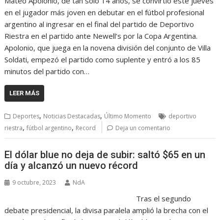
Mateo Apolonio, de tan solo 14 años, se convirtió este jueves
en el jugador más joven en debutar en el fútbol profesional
argentino al ingresar en el final del partido de Deportivo
Riestra en el partido ante Newell’s por la Copa Argentina.
Apolonio, que juega en la novena división del conjunto de Villa
Soldati, empezó el partido como suplente y entró a los 85
minutos del partido con…
LEER MÁS
,
,
Deportes
Noticias Destacadas
Último Momento
deportivo
,
,
riestra
fútbol argentino
Record
Deja un comentario
El dólar blue no deja de subir: saltó $65 en un
día y alcanzó un nuevo récord
9 octubre, 2023
NdA
Tras el segundo
debate presidencial, la divisa paralela amplió la brecha con el