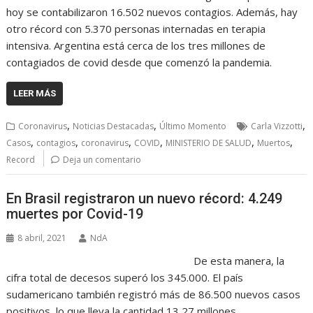
hoy se contabilizaron 16.502 nuevos contagios. Además, hay
otro récord con 5.370 personas internadas en terapia
intensiva. Argentina está cerca de los tres millones de
contagiados de covid desde que comenzó la pandemia.
LEER MÁS
,
,
,
Coronavirus
Noticias Destacadas
Último Momento
Carla Vizzotti
,
,
,
,
,
,
Casos
contagios
coronavirus
COVID
MINISTERIO DE SALUD
Muertos
Record
Deja un comentario
En Brasil registraron un nuevo récord: 4.249
muertes por Covid-19
8 abril, 2021
NdA
De esta manera, la
cifra total de decesos superó los 345.000. El país
sudamericano también registró más de 86.500 nuevos casos
positivos, lo que lleva la cantidad 13,27 millones.