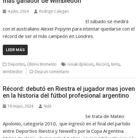
más ganador de Wimbledon
4 julio, 2024
Rodrigo Calegari
El sábado se medirá
con el australiano Alexei Popyrin para intentar quedarse con el
récord de ser el más campeón en Londres.
LEER MÁS
,
,
,
,
Deportes
Último Momento
novak djokovic
Record
tenis
wimbledon
Deja un comentario
Récord: debutó en Riestra el jugador mas joven
en la historia del fútbol profesional argentino
16 mayo, 2024
NdA
Se trata de Mateo
Apolonio, categoría 2010, que ingresó en el final del partido
entre Deportivo Riestra y Newell’s por la Copa Argentina.