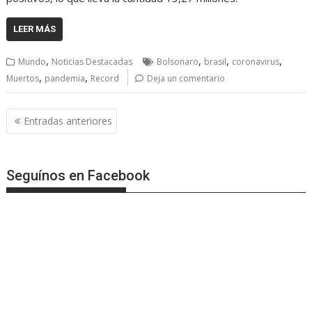
LEER MÁS
,
,
,
,
Mundo
Noticias Destacadas
Bolsonaro
brasil
coronavirus
,
,
Muertos
pandemia
Record
Deja un comentario
Navegación
Entradas anteriores
de
entradas
Seguínos en Facebook