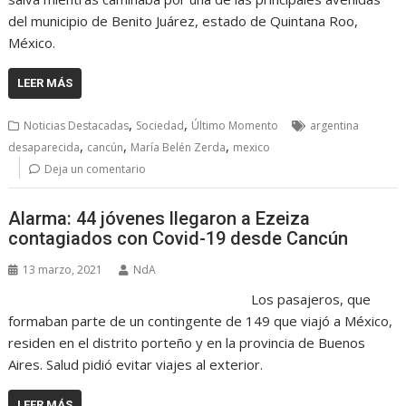
del municipio de Benito Juárez, estado de Quintana Roo,
México.
LEER MÁS
,
,
Noticias Destacadas
Sociedad
Último Momento
argentina
,
,
,
desaparecida
cancún
María Belén Zerda
mexico
Deja un comentario
Alarma: 44 jóvenes llegaron a Ezeiza
contagiados con Covid-19 desde Cancún
13 marzo, 2021
NdA
Los pasajeros, que
formaban parte de un contingente de 149 que viajó a México,
residen en el distrito porteño y en la provincia de Buenos
Aires. Salud pidió evitar viajes al exterior.
LEER MÁS