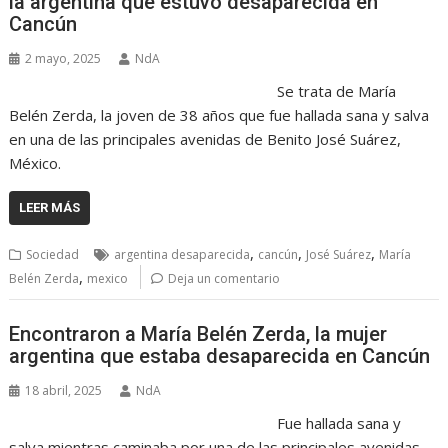
la argentina que estuvo desaparecida en
Cancún
2 mayo, 2025
NdA
Se trata de María
Belén Zerda, la joven de 38 años que fue hallada sana y salva
en una de las principales avenidas de Benito José Suárez,
México.
LEER MÁS
,
,
,
Sociedad
argentina desaparecida
cancún
José Suárez
María
,
Belén Zerda
mexico
Deja un comentario
Encontraron a María Belén Zerda, la mujer
argentina que estaba desaparecida en Cancún
18 abril, 2025
NdA
Fue hallada sana y
salva mientras caminaba por una de las principales avenidas