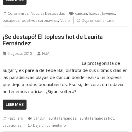
,
,
,
,
Coronavirus
Noticias Destacadas
cancún
Ezeiza
Jovenes
,
,
pasajeros
positivos coronavirus
Vuelo
Deja un comentario
¡Se destapó! El topless hot de Laurita
Fernández
6 agosto, 2018
NdA
La protagonista de
Sugar y ex pareja de Fede Bal, disfruta de sus últimos días en
las paradisíacas playas de Cancún donde realizó un topless
que dejó a todos boquiabiertos. Eso sí, del corazón todavía
no tenemos noticias. ¿Sigue soltera?
LEER MÁS
,
,
,
Pastillero
cancún
laurita fernández
laurita fernández hot
vacaciones
Deja un comentario