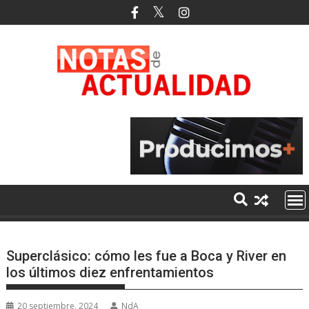
Saltar
al
contenido
Superclásico: cómo les fue a Boca y River en
los últimos diez enfrentamientos
20 septiembre, 2024
NdA