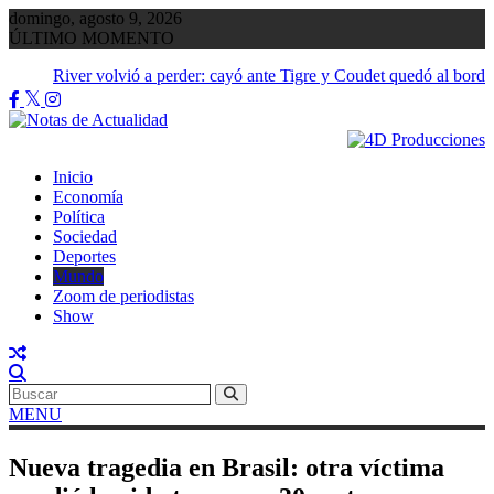
Saltar
domingo, agosto 9, 2026
al
ÚLTIMO MOMENTO
contenido
River volvió a perder: cayó ante Tigre y Coudet quedó al borde
abismo
Inicio
Economía
Política
Sociedad
Deportes
Mundo
Zoom de periodistas
Show
MENU
Nueva tragedia en Brasil: otra víctima