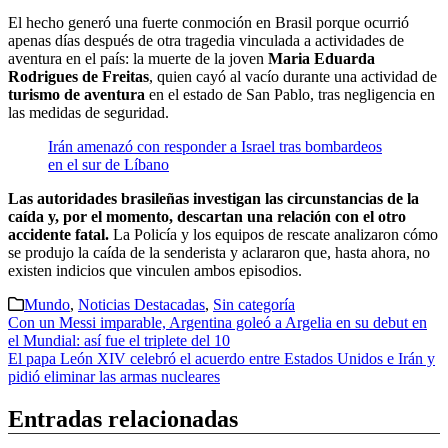
El hecho generó una fuerte conmoción en Brasil porque ocurrió
apenas días después de otra tragedia vinculada a actividades de
aventura en el país: la muerte de la joven
Maria Eduarda
Rodrigues de Freitas
, quien cayó al vacío durante una actividad de
turismo de aventura
en el estado de San Pablo, tras negligencia en
las medidas de seguridad.
Irán amenazó con responder a Israel tras bombardeos
en el sur de Líbano
Las autoridades brasileñas investigan las circunstancias de la
caída y, por el momento, descartan una relación con el otro
accidente fatal.
La Policía y los equipos de rescate analizaron cómo
se produjo la caída de la senderista y aclararon que, hasta ahora, no
existen indicios que vinculen ambos episodios.
Mundo
,
Noticias Destacadas
,
Sin categoría
Navegación
Con un Messi imparable, Argentina goleó a Argelia en su debut en
el Mundial: así fue el triplete del 10
de
El papa León XIV celebró el acuerdo entre Estados Unidos e Irán y
entradas
pidió eliminar las armas nucleares
Entradas relacionadas