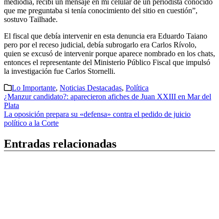
mediodía, recibí un mensaje en mi celular de un periodista conocido
que me preguntaba si tenía conocimiento del sitio en cuestión”,
sostuvo Tailhade.
El fiscal que debía intervenir en esta denuncia era Eduardo Taiano
pero por el receso judicial, debía subrogarlo era Carlos Rívolo,
quien se excusó de intervenir porque aparece nombrado en los chats,
entonces el representante del Ministerio Público Fiscal que impulsó
la investigación fue Carlos Stornelli.
Lo Importante
,
Noticias Destacadas
,
Política
Navegación
¿Manzur candidato?: aparecieron afiches de Juan XXIII en Mar del
Plata
de
La oposición prepara su «defensa» contra el pedido de juicio
entradas
político a la Corte
Entradas relacionadas