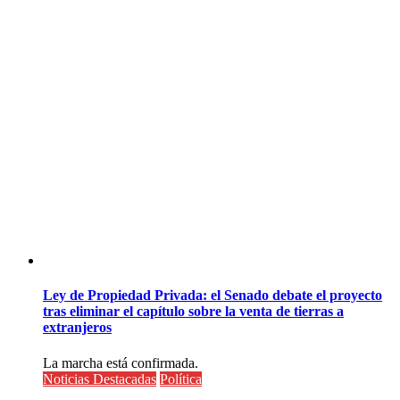
Ley de Propiedad Privada: el Senado debate el proyecto
tras eliminar el capítulo sobre la venta de tierras a
extranjeros
La marcha está confirmada.
Noticias Destacadas
Política