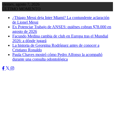
Saltar
viernes, agosto 7, 2026
al
ÚLTIMO MOMENTO
contenido
¿Thiago Messi deja Inter Miami? La contundente aclaración
de Lionel Messi
Ex Potenciar Trabajo de ANSES: quiénes cobran $78.000 en
agosto de 2026
Facundo Medina cambia de club en Europa tras el Mundial
2026: a dónde jugará
La historia de Georgina Rodríguez antes de conocer a
Cristiano Ronaldo
Paula Chaves mostró cómo Pedro Alfonso la acompañó
durante una consulta odontológica