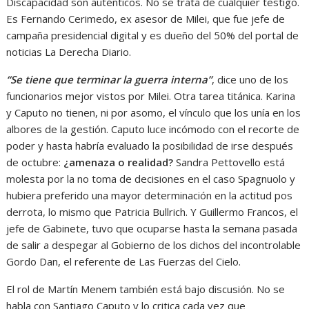
Discapacidad son auténticos. No se trata de cualquier testigo.
Es Fernando Cerimedo, ex asesor de Milei, que fue jefe de
campaña presidencial digital y es dueño del 50% del portal de
noticias La Derecha Diario.
“Se tiene que terminar la guerra interna”
, dice uno de los
funcionarios mejor vistos por Milei. Otra tarea titánica. Karina
y Caputo no tienen, ni por asomo, el vínculo que los unía en los
albores de la gestión. Caputo luce incómodo con el recorte de
poder y hasta habría evaluado la posibilidad de irse después
de octubre:
¿amenaza o realidad?
Sandra Pettovello está
molesta por la no toma de decisiones en el caso Spagnuolo y
hubiera preferido una mayor determinación en la actitud pos
derrota, lo mismo que Patricia Bullrich. Y Guillermo Francos, el
jefe de Gabinete, tuvo que ocuparse hasta la semana pasada
de salir a despegar al Gobierno de los dichos del incontrolable
Gordo Dan, el referente de Las Fuerzas del Cielo.
El rol de Martín Menem también está bajo discusión. No se
habla con Santiago Caputo y lo critica cada vez que