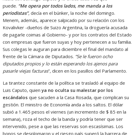
puede.
“Me opera por todos lados, me manda a los
periodistas”
, decía en el búnker, la noche del domingo.
Menem, además, aparece salpicado por su relación con los
Kovalivker -dueños de Suizo Argentina, la droguería acusada
de pagarle coimas al Gobierno- y por los contratos del Estado
con empresas que fueron suyas y hoy pertenecen a su familia.
Sus colegas le auguran para diciembre el final del mandato al
frente de la Cámara de Diputados.
“Se le fueron ocho
diputados propios y lo están esperando los ajenos para
pasarle viejas facturas
”, dicen en los pasillos del Parlamento.
La tirantez constante de la política se trasladó al equipo de
Luis Caputo, quien
ya no oculta su malestar por los
escándalos
que sacuden a la Casa Rosada, que complican su
gestión. El ministro de Economía anda a los saltos. El dólar
subió a 1.465 pesos el viernes (un incremento de $ 85 en la
semana), roza el techo de la banda y podría tener que ser
intervenido, pese a que las reservas son escasísimas. Los
bonos se desplomaron y el riesgo país superó la barrera de