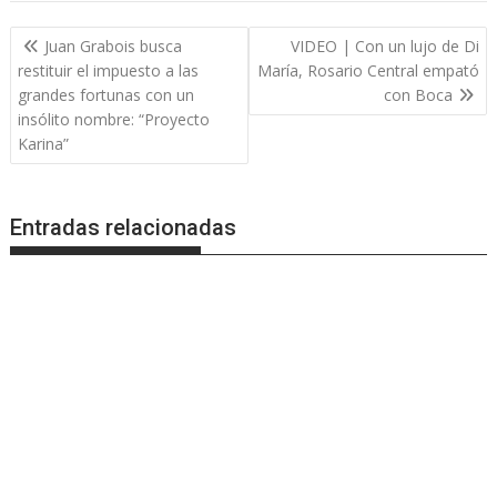
Navegación
Juan Grabois busca
VIDEO | Con un lujo de Di
de
restituir el impuesto a las
María, Rosario Central empató
entradas
grandes fortunas con un
con Boca
insólito nombre: “Proyecto
Karina”
Entradas relacionadas