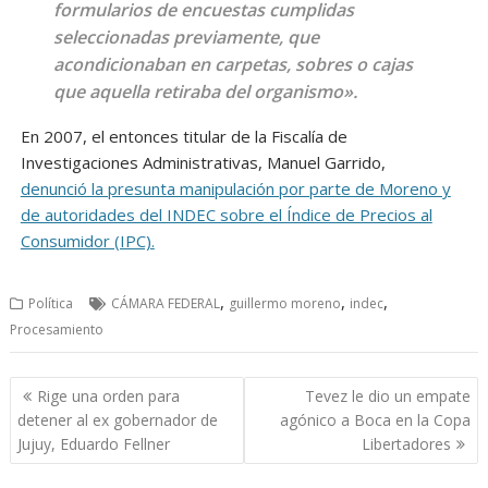
formularios de encuestas cumplidas
seleccionadas previamente, que
acondicionaban en carpetas, sobres o cajas
que aquella retiraba del organismo».
En 2007, el entonces titular de la Fiscalía de
Investigaciones Administrativas, Manuel Garrido,
denunció la presunta manipulación por parte de Moreno y
de autoridades del INDEC sobre el Índice de Precios al
Consumidor (IPC).
,
,
,
Política
CÁMARA FEDERAL
guillermo moreno
indec
Procesamiento
Navegación
Rige una orden para
Tevez le dio un empate
de
detener al ex gobernador de
agónico a Boca en la Copa
entradas
Jujuy, Eduardo Fellner
Libertadores