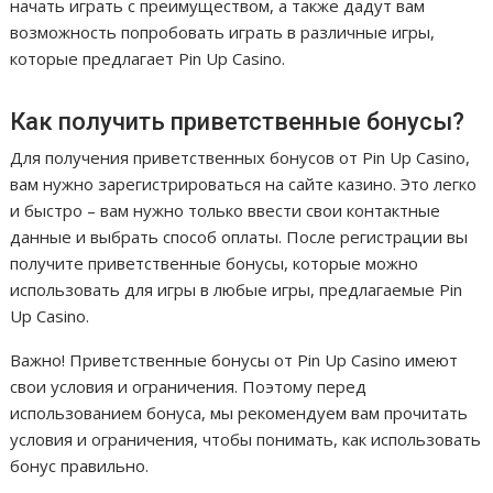
начать играть с преимуществом, а также дадут вам
возможность попробовать играть в различные игры,
которые предлагает Pin Up Casino.
Как получить приветственные бонусы?
Для получения приветственных бонусов от Pin Up Casino,
вам нужно зарегистрироваться на сайте казино. Это легко
и быстро – вам нужно только ввести свои контактные
данные и выбрать способ оплаты. После регистрации вы
получите приветственные бонусы, которые можно
использовать для игры в любые игры, предлагаемые Pin
Up Casino.
Важно! Приветственные бонусы от Pin Up Casino имеют
свои условия и ограничения. Поэтому перед
использованием бонуса, мы рекомендуем вам прочитать
условия и ограничения, чтобы понимать, как использовать
бонус правильно.