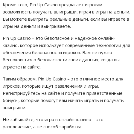
Кроме того, Pin Up Casino предлагает игрокам
возможность получать выигрыши, играя в игры на деньги.
Вы можете выиграть реальные деньги, если вы играете в
игры на деньги и выигрываете.
Pin Up Casino – это безопасное и надежное онлайн-
казино, которое использует современные технологии для
обеспечения безопасности игроков. Вам не нужно
беспокоиться о безопасности своих данных, когда вы
играете на сайте.
Таким образом, Pin Up Casino – это отличное место для
игроков, которые ищут развлечения и игры.
Регистрируйтесь на сайте и получите приветственные
бонусы, которые помогут вам начать играть и получать
выигрыши.
Не забывайте, что игра в онлайн-казино – это
развлечение, а не способ заработка.