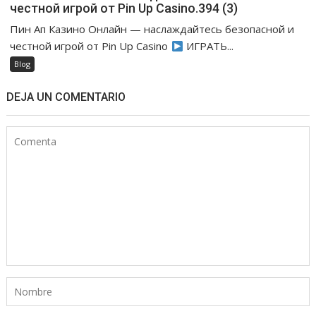
честной игрой от Pin Up Casino.394 (3)
Пин Ап Казино Онлайн — наслаждайтесь безопасной и
честной игрой от Pin Up Casino
ИГРАТЬ...
Blog
DEJA UN COMENTARIO