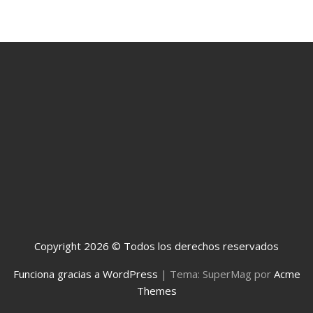
Copyright 2026 © Todos los derechos reservados
Funciona gracias a WordPress
|
Tema: SuperMag por
Acme
Themes