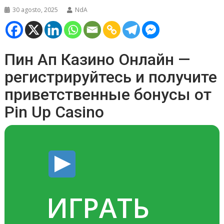
30 agosto, 2025
NdA
Пин Ап Казино Онлайн —
регистрируйтесь и получите
приветственные бонусы от
Pin Up Casino
ИГРАТЬ