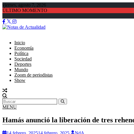
Saltar
viernes, agosto 7, 2026
al
ÚLTIMO MOMENTO
contenido
Ex Potenciar Trabajo de ANSES: quiénes cobran $78.000 en a
Inicio
Economía
Política
Sociedad
Deportes
Mundo
Zoom de periodistas
Show
MENU
Hamás anunció la liberación de tres rehenes
14 febrero, 2025
14 febrero, 2025
NdA