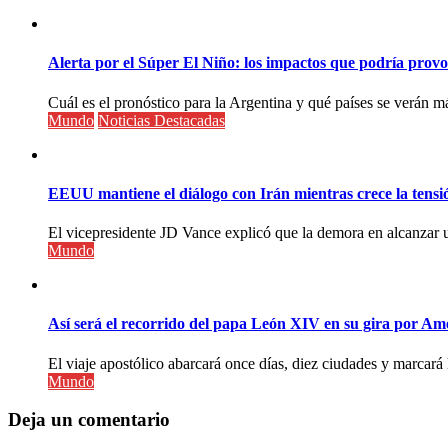
Alerta por el Súper El Niño: los impactos que podría prov
Cuál es el pronóstico para la Argentina y qué países se verán m
Mundo
Noticias Destacadas
EEUU mantiene el diálogo con Irán mientras crece la tens
El vicepresidente JD Vance explicó que la demora en alcanzar 
Mundo
Así será el recorrido del papa León XIV en su gira por Am
El viaje apostólico abarcará once días, diez ciudades y marcará l
Mundo
Deja un comentario