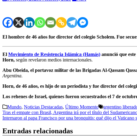
El hombre de 46 años fue director del colegio Scholem. Fue secu
El
Movimiento de Resistencia Islámica (Hamás)
anunció que este 
Horn,
según revelaron medios internacionales.
Abu Obeida, el portavoz militar de las Brigadas Al-Qassam Qass
Argentina.
Horn, de 46 años, es hijo de un periodista y fue director del cole
Los rehenes de Israel, quienes fueron secuestrados el 7 de octubr
Mundo
,
Noticias Destacadas
,
Último Momento
argentino liberad
Navegación
Tras el empate con Brasil, Argentina irá por el título del Sudamerican
Internaron al papa Francisco por una bronquitis: qué dijo el Vaticano 
de
entradas
Entradas relacionadas