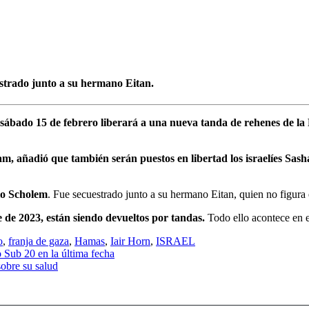
estrado junto a su hermano Eitan.
sábado 15 de febrero liberará a una nueva tanda de rehenes de la F
am, añadió que también serán puestos en libertad los israelíes Sa
gio Scholem
. Fue secuestrado junto a su hermano Eitan, quien no figura e
e de 2023, están siendo devueltos por tandas.
Todo ello acontece en e
o
,
franja de gaza
,
Hamas
,
Iair Horn
,
ISRAEL
o Sub 20 en la última fecha
sobre su salud