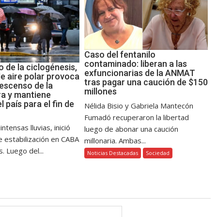
Caso del fentanilo
contaminado: liberan a las
o de la ciclogénesis,
exfuncionarias de la ANMAT
e aire polar provoca
tras pagar una caución de $150
descenso de la
millones
a y mantiene
l país para el fin de
Nélida Bisio y Gabriela Mantecón
Fumadó recuperaron la libertad
ntensas lluvias, inició
luego de abonar una caución
e estabilización en CABA
millonaria. Ambas...
. Luego del...
Noticias Destacadas
Sociedad