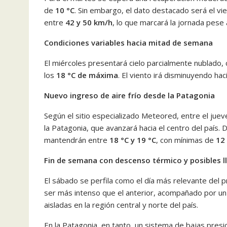
de
10 °C
. Sin embargo, el dato destacado será el vi
entre
42 y 50 km/h
, lo que marcará la jornada pese a 
Condiciones variables hacia mitad de semana
El miércoles presentará cielo parcialmente nublado,
los
18 °C de máxima
. El viento irá disminuyendo ha
Nuevo ingreso de aire frío desde la Patagonia
Según el sitio especializado
Meteored
, entre el jue
la Patagonia, que avanzará hacia el centro del país
mantendrán entre
18 °C y 19 °C
, con mínimas de
12
Fin de semana con descenso térmico y posibles l
El sábado se perfila como el día más relevante del 
ser más intenso que el anterior, acompañado por un
aisladas en la región central y norte del país.
En la Patagonia, en tanto, un sistema de bajas pres