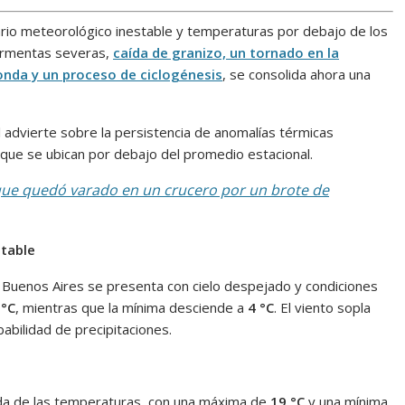
rio meteorológico inestable y temperaturas por debajo de los
tormentas severas,
caída de granizo, un tornado en la
onda y un proceso de ciclogénesis
, se consolida ahora una
l
advierte sobre la persistencia de anomalías térmicas
s que se ubican por debajo del promedio estacional.
o que quedó varado en un crucero por un brote de
stable
 Buenos Aires
se presenta con cielo despejado y condiciones
 °C
, mientras que la mínima desciende a
4 °C
. El viento sopla
bilidad de precipitaciones.
da de las temperaturas, con una máxima de
19 °C
y una mínima