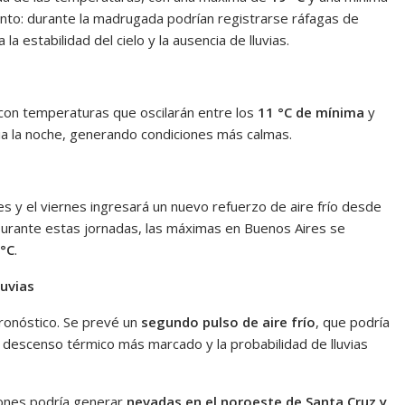
ento: durante la madrugada podrían registrarse ráfagas de
la estabilidad del cielo y la ausencia de lluvias.
 con temperaturas que oscilarán entre los
11 °C de mínima
y
cia la noche, generando condiciones más calmas.
ves y el viernes ingresará un nuevo refuerzo de aire frío desde
. Durante estas jornadas, las máximas en Buenos Aires se
 °C
.
luvias
pronóstico. Se prevé un
segundo pulso de aire frío
, que podría
 descenso térmico más marcado y la probabilidad de lluvias
iones podría generar
nevadas en el noroeste de Santa Cruz y