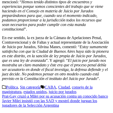
mencionó: “
Hemos tenido distintos tipos de encuentros y
experiencias porque somos conscientes del trabajo que se viene
haciendo en el Consejo en materia de Juicio por Jurados
preparándonos para que, cuando sea el momento indicado,
podamos proporcionar a la jurisdicción todos los recursos que
sean necesarios para poder cumplir con esta manda
constitucional
”.
En ese sentido, la ex jueza de la Cámara de Apelaciones Penal,
Contravencional y de Faltas y actual representante de la Asociación
de Juicio por Jurados, Silvina Manes, comentó: “
Estoy sumamente
satisfecha con que la Ciudad de Buenos Aires haya sido la pionera
en este distrito, en la sanción de ley propia de Juicio por Jurados,
que es una ley de avanzada
”. Y agregó: “
El juicio por jurado nos
mostraba un claro mandato y éste era que el proceso penal debía
ser acusatorio en donde el fiscal investiga, la defensa defiende y el
juez decide. No podemos pensar en otro modelo cuando está
previsto en la Constitución el instituto del Juicio por Jurado
”.
Política
,
Sin categoría
CABA
,
Ciudad
,
consejo de la
magistratura
,
estados unidos
,
juicio por jurados
Navegación
Prat-Gay cruzó a Milei por su acusación contra un conocido banco
Javier Milei insistió con las SAD y mostró donde juegan los
de
jugadores de la Selección Argentina
entradas