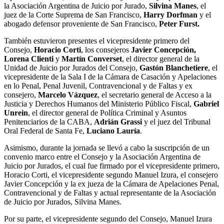
la Asociación Argentina de Juicio por Jurado,
Silvina Manes
, el
juez de la Corte Suprema de San Francisco,
Harry Dorfman
y el
abogado defensor proveniente de San Francisco,
Peter Furst.
También estuvieron presentes el vicepresidente primero del
Consejo,
Horacio Corti
, los consejeros
Javier Concepción,
Lorena Clienti
y
Martín Converset
, el director general de la
Unidad de Juicio por Jurados del Consejo,
Gastón Blanchetiere
, el
vicepresidente de la Sala I de la Cámara de Casación y Apelaciones
en lo Penal, Penal Juvenil, Contravencional y de Faltas y ex
consejero,
Marcelo Vázquez
, el secretario general de Acceso a la
Justicia y Derechos Humanos del Ministerio Público Fiscal,
Gabriel
Unrein
, el director general de Política Criminal y Asuntos
Penitenciarios de la CABA,
Adrián Grassi
y el juez del Tribunal
Oral Federal de Santa Fe,
Luciano Lauría
.
Asimismo, durante la jornada se llevó a cabo la suscripción de un
convenio marco entre el Consejo y la Asociación Argentina de
Juicio por Jurados, el cual fue firmado por el vicepresidente primero,
Horacio Corti, el vicepresidente segundo Manuel Izura, el consejero
Javier Concepción y la ex jueza de la Cámara de Apelaciones Penal,
Contravencional y de Faltas y actual representante de la Asociación
de Juicio por Jurados, Silvina Manes.
Por su parte, el vicepresidente segundo del Consejo, Manuel Izura