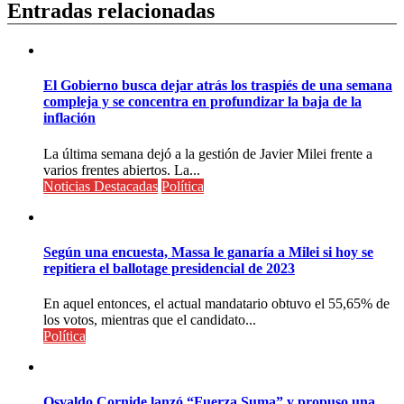
Entradas relacionadas
El Gobierno busca dejar atrás los traspiés de una semana
compleja y se concentra en profundizar la baja de la
inflación
La última semana dejó a la gestión de Javier Milei frente a
varios frentes abiertos. La...
Noticias Destacadas
Política
Según una encuesta, Massa le ganaría a Milei si hoy se
repitiera el ballotage presidencial de 2023
En aquel entonces, el actual mandatario obtuvo el 55,65% de
los votos, mientras que el candidato...
Política
Osvaldo Cornide lanzó “Fuerza Suma” y propuso una