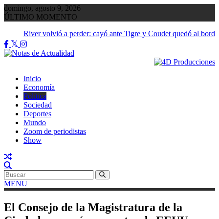
Saltar
domingo, agosto 9, 2026
al
ÚLTIMO MOMENTO
contenido
River volvió a perder: cayó ante Tigre y Coudet quedó al borde
abismo
Inicio
Economía
Política
Sociedad
Deportes
Mundo
Zoom de periodistas
Show
MENU
El Consejo de la Magistratura de la