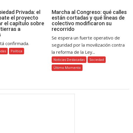
iedad Privada: el
Marcha al Congreso: qué calles
ate el proyecto
están cortadas y qué líneas de
ar el capítulo sobre
colectivo modificaron su
 tierras a
recorrido
s
Se espera un fuerte operativo de
tá confirmada.
seguridad por la movilización contra
adas
Política
la reforma de la Ley...
Noticias Destacadas
Sociedad
Último Momento