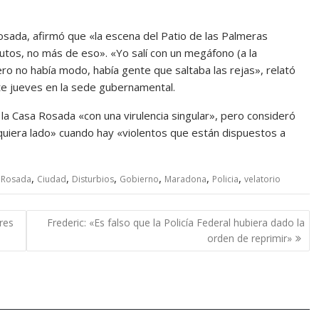
Rosada, afirmó que «la escena del Patio de las Palmeras
utos, no más de eso». «Yo salí con un megáfono (a la
ro no había modo, había gente que saltaba las rejas», relató
te jueves en la sede gubernamental.
 Casa Rosada «con una virulencia singular», pero consideró
quiera lado» cuando hay «violentos que están dispuestos a
,
,
,
,
,
,
 Rosada
Ciudad
Disturbios
Gobierno
Maradona
Policia
velatorio
res
Frederic: «Es falso que la Policía Federal hubiera dado la
orden de reprimir»