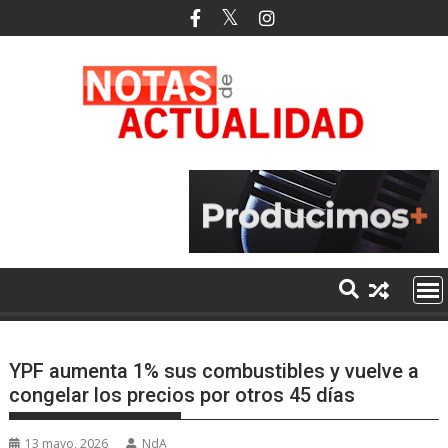
Saltar
al
contenido
YPF aumenta 1% sus combustibles y vuelve a
congelar los precios por otros 45 días
13 mayo, 2026
NdA