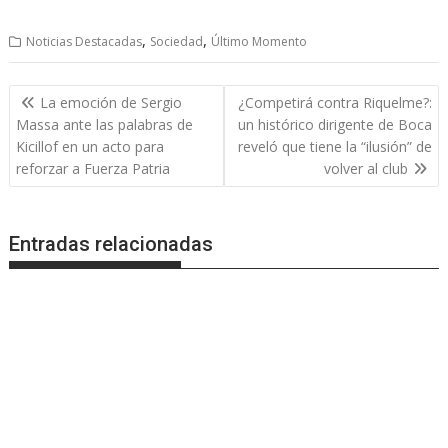
,
,
Noticias Destacadas
Sociedad
Último Momento
Navegación
La emoción de Sergio
¿Competirá contra Riquelme?:
de
Massa ante las palabras de
un histórico dirigente de Boca
entradas
Kicillof en un acto para
reveló que tiene la “ilusión” de
reforzar a Fuerza Patria
volver al club
Entradas relacionadas