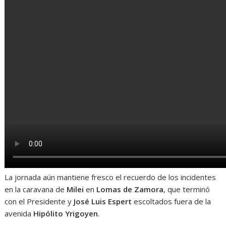
La jornada aún mantiene fresco el recuerdo de los incidentes
en la caravana de
Milei
en
Lomas de Zamora
, que terminó
con el Presidente y
José Luis Espert
escoltados fuera de la
avenida
Hipólito Yrigoyen
.