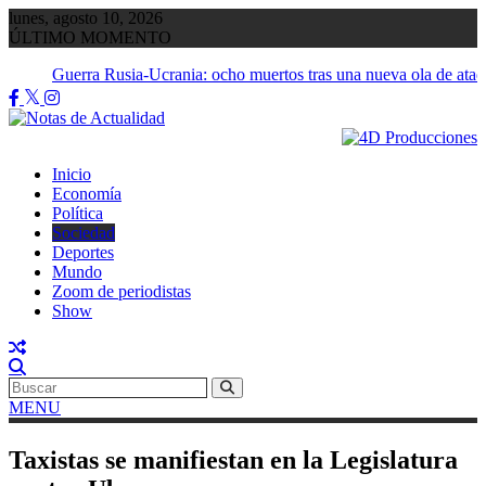
Saltar
lunes, agosto 10, 2026
al
ÚLTIMO MOMENTO
contenido
Guerra Rusia-Ucrania: ocho muertos tras una nueva ola de ataq
bombardeos
Inicio
Economía
Política
Sociedad
Deportes
Mundo
Zoom de periodistas
Show
MENU
Taxistas se manifiestan en la Legislatura