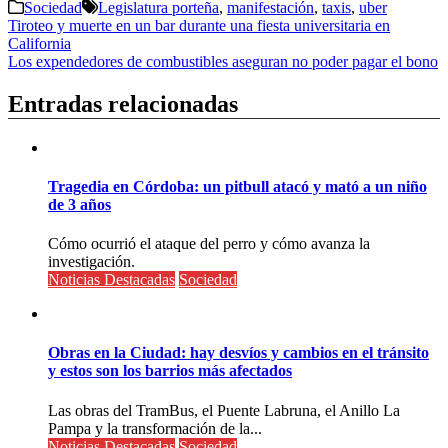
Sociedad
Legislatura porteña
,
manifestación
,
taxis
,
uber
Navegación
Tiroteo y muerte en un bar durante una fiesta universitaria en
California
de
Los expendedores de combustibles aseguran no poder pagar el bono
entradas
Entradas relacionadas
Tragedia en Córdoba: un pitbull atacó y mató a un niño
de 3 años
Cómo ocurrió el ataque del perro y cómo avanza la
investigación.
Noticias Destacadas
Sociedad
Obras en la Ciudad: hay desvíos y cambios en el tránsito
y estos son los barrios más afectados
Las obras del TramBus, el Puente Labruna, el Anillo La
Pampa y la transformación de la...
Noticias Destacadas
Sociedad