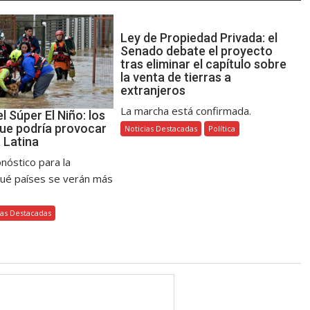
Ley de Propiedad Privada: el
Senado debate el proyecto
tras eliminar el capítulo sobre
la venta de tierras a
extranjeros
La marcha está confirmada.
el Súper El Niño: los
ue podría provocar
Noticias Destacadas
Política
 Latina
onóstico para la
qué países se verán más
ias Destacadas