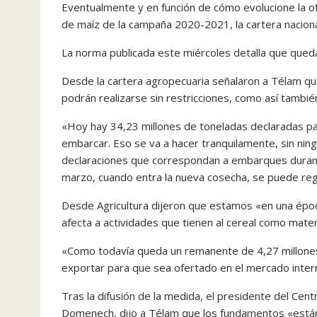
Eventualmente y en función de cómo evolucione la of
de maíz de la campaña 2020-2021, la cartera nacional
La norma publicada este miércoles detalla que queda
Desde la cartera agropecuaria señalaron a Télam qu
podrán realizarse sin restricciones, como así tambi
«Hoy hay 34,23 millones de toneladas declaradas pa
embarcar. Eso se va a hacer tranquilamente, sin nin
declaraciones que correspondan a embarques durante
marzo, cuando entra la nueva cosecha, se puede regis
Desde Agricultura dijeron que estamos «en una épo
afecta a actividades que tienen al cereal como materi
«Como todavía queda un remanente de 4,27 millones
exportar para que sea ofertado en el mercado inter
Tras la difusión de la medida, el presidente del C
Domenech, dijo a Télam que los fundamentos «están 