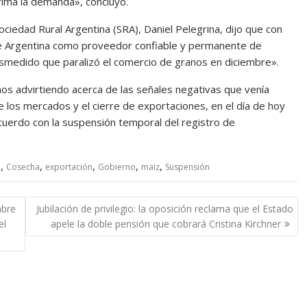
ima la demanda», concluyó.
ociedad Rural Argentina (SRA), Daniel Pelegrina, dijo que con
de Argentina como proveedor confiable y permanente de
desmedido que paralizó el comercio de granos en diciembre».
s advirtiendo acerca de las señales negativas que venía
 los mercados y el cierre de exportaciones, en el día de hoy
acuerdo con la suspensión temporal del registro de
,
,
,
,
,
e
Cosecha
exportación
Gobierno
maiz
Suspensión
abre
Jubilación de privilegio: la oposición reclama que el Estado
el
apele la doble pensión que cobrará Cristina Kirchner