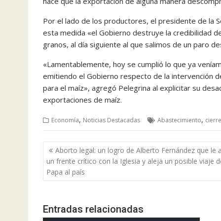
hace que la exportación de alguna manera descompr
Por el lado de los productores, el presidente de la S
esta medida «el Gobierno destruye la credibilidad 
granos, al día siguiente al que salimos de un paro 
«Lamentablemente, hoy se cumplió lo que ya veníamo
emitiendo el Gobierno respecto de la intervención de
para el maíz», agregó Pelegrina al explicitar su des
exportaciones de maíz.
,
,
Economía
Noticias Destacadas
Abastecimiento
cierr
Navegación
Aborto legal: un logro de Alberto Fernández que le 
de
un frente crítico con la Iglesia y aleja un posible viaje d
entradas
Papa al país
Entradas relacionadas