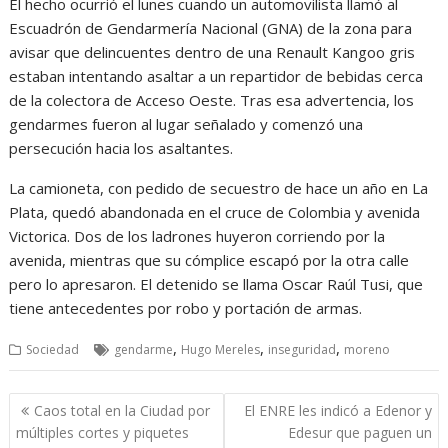
El hecho ocurrió el lunes cuando un automovilista llamó al
Escuadrón de Gendarmería Nacional (GNA) de la zona para
avisar que delincuentes dentro de una Renault Kangoo gris
estaban intentando asaltar a un repartidor de bebidas cerca
de la colectora de Acceso Oeste. Tras esa advertencia, los
gendarmes fueron al lugar señalado y comenzó una
persecución hacia los asaltantes.
La camioneta, con pedido de secuestro de hace un año en La
Plata, quedó abandonada en el cruce de Colombia y avenida
Victorica. Dos de los ladrones huyeron corriendo por la
avenida, mientras que su cómplice escapó por la otra calle
pero lo apresaron. El detenido se llama Oscar Raúl Tusi, que
tiene antecedentes por robo y portación de armas.
,
,
,
Sociedad
gendarme
Hugo Mereles
inseguridad
moreno
Navegación
Caos total en la Ciudad por
El ENRE les indicó a Edenor y
de
múltiples cortes y piquetes
Edesur que paguen un