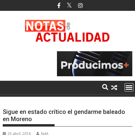
Saltar
al
contenido
Sigue en estado crítico el gendarme baleado
en Moreno
25 abril, 2018
NdA