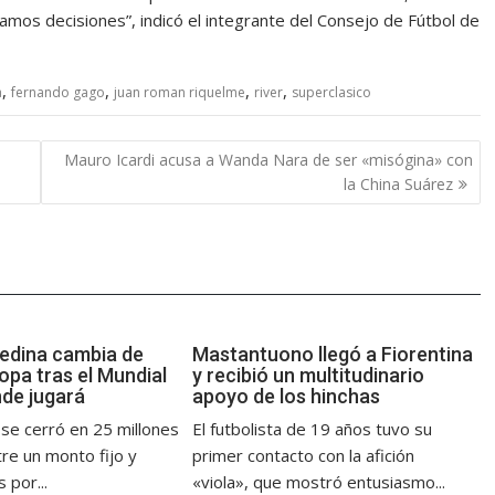
os decisiones”, indicó el integrante del Consejo de Fútbol de
,
,
,
,
a
fernando gago
juan roman riquelme
river
superclasico
Mauro Icardi acusa a Wanda Nara de ser «misógina» con
la China Suárez
edina cambia de
Mastantuono llegó a Fiorentina
opa tras el Mundial
y recibió un multitudinario
nde jugará
apoyo de los hinchas
 se cerró en 25 millones
El futbolista de 19 años tuvo su
re un monto fijo y
primer contacto con la afición
 por...
«viola», que mostró entusiasmo...