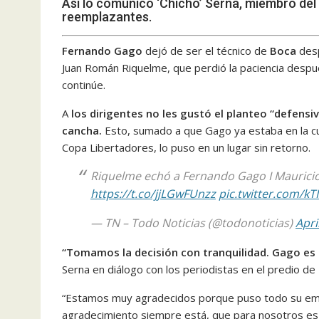
Así lo comunicó ‘Chicho’ Serna, miembro del 
reemplazantes.
Fernando Gago
dejó de ser el técnico de
Boca
desp
Juan Román Riquelme, que perdió la paciencia despu
continúe.
A
los dirigentes no les gustó el planteo “defensi
cancha.
Esto, sumado a que Gago ya estaba en la cue
Copa Libertadores, lo puso en un lugar sin retorno.
Riquelme echó a Fernando Gago I Mauricio 
https://t.co/jjLGwFUnzz
pic.twitter.com/k
— TN – Todo Noticias (@todonoticias)
Apri
“Tomamos la decisión con tranquilidad. Gago es u
Serna en diálogo con los periodistas en el predio de 
“Estamos muy agradecidos porque puso todo su empeñ
agradecimiento siempre está, que para nosotros es 