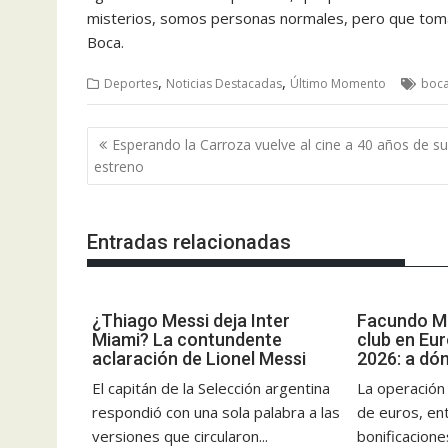
misterios, somos personas normales, pero que tomam
Boca.
,
,
Deportes
Noticias Destacadas
Último Momento
boc
Navegación
Esperando la Carroza vuelve al cine a 40 años de su
de
estreno
entradas
Entradas relacionadas
¿Thiago Messi deja Inter
Facundo M
Miami? La contundente
club en Eur
aclaración de Lionel Messi
2026: a dó
El capitán de la Selección argentina
La operación
respondió con una sola palabra a las
de euros, ent
versiones que circularon...
bonificaciones