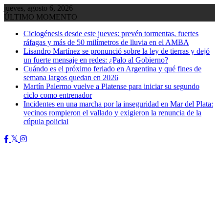
Saltar
jueves, agosto 6, 2026
al
ÚLTIMO MOMENTO
contenido
Ciclogénesis desde este jueves: prevén tormentas, fuertes
ráfagas y más de 50 milímetros de lluvia en el AMBA
Lisandro Martínez se pronunció sobre la ley de tierras y dejó
un fuerte mensaje en redes: ¿Palo al Gobierno?
Cuándo es el próximo feriado en Argentina y qué fines de
semana largos quedan en 2026
Martín Palermo vuelve a Platense para iniciar su segundo
ciclo como entrenador
Incidentes en una marcha por la inseguridad en Mar del Plata:
vecinos rompieron el vallado y exigieron la renuncia de la
cúpula policial